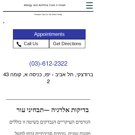
Allergy and Asthma Care 4 Israel
Premium Care for the Entire Family
Appointments
Call Us
Get Directions
(03)-612-2322
43 ברודצקי, תל אביב - יפו, כניסה א, קומה
2
בדיקות אלרגיה —תבחיני עור
הגורמים העיקריים הנבדקים בשיטה זו כוללים
מזונות שונים, גורמים סביבתיים (כמו למשל